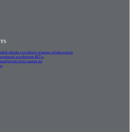
CTS
tskih ušteda i uvođenje resursne učinkovitosti
rentnosti uvođenjem IKT-a
natljivosti kroz nastup na
mu