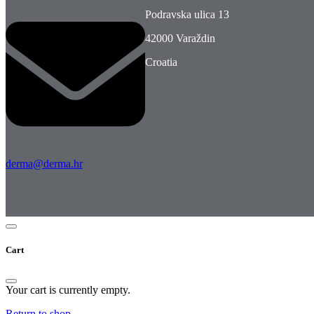
Podravska ulica 13
42000 Varaždin
Croatia
derma@derma.hr
Cart
Your cart is currently empty.
Return to shop