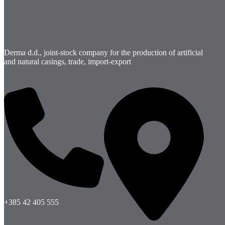
Derma d.d., joint-stock company for the production of artificial
and natural casings, trade, import-export
+385 42 405 555