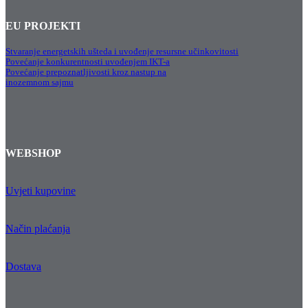
EU PROJEKTI
Stvaranje energetskih ušteda i uvođenje resursne učinkovitosti
Povećanje konkurentnosti uvođenjem IKT-a
Povećanje prepoznatljivosti kroz nastup na
inozemnom sajmu
WEBSHOP
Uvjeti kupovine
Način plaćanja
Dostava