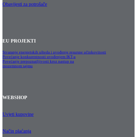
Obavijesti za potrošače
EU PROJEKTI
Stvaranje energetskih ušteda i uvođenje resursne učinkovitosti
Povećanje konkurentnosti uvođenjem IKT-a
Povećanje prepoznatljivosti kroz nastup na
inozemnom sajmu
WEBSHOP
Uvjeti kupovine
Način plaćanja