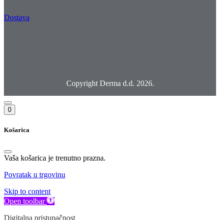
Dostava
Copyright Derma d.d. 2026.
0
Košarica
Vaša košarica je trenutno prazna.
Povratak u trgovinu
Skip to content
Open toolbar
Digitalna pristupačnost