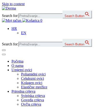
Skip to content
Main
Navigation
Search for:
Search Button
0
HR
EN
Search for:
Search Button
Početna
O nama
Umjetni ovici
Poliamidni ovici
Celulozni ovici
Kolagen ovici
Elastične mrežice
Prirodna crijeva
Svinjska crijeva
Goveđa crijeva
Ovčja crijeva