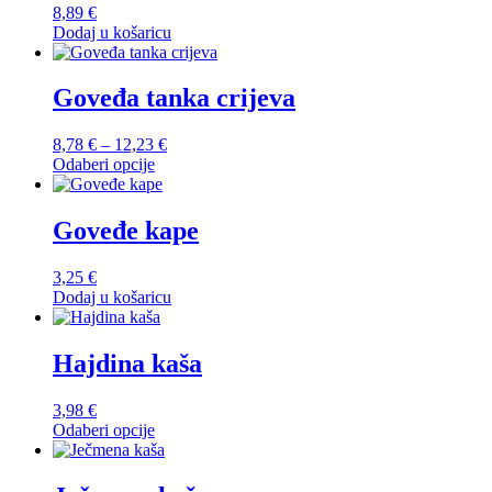
proizvoda
8,89
€
Opcije
Dodaj u košaricu
se
mogu
odabrati
Goveđa tanka crijeva
na
stranici
proizvoda
Raspon
8,78
€
–
12,23
€
cijena:
Odaberi opcije
Ovaj
od
proizvod
8,78 €
ima
do
Goveđe kape
više
12,23 €
varijanti.
3,25
€
Opcije
Dodaj u košaricu
se
mogu
odabrati
Hajdina kaša
na
stranici
proizvoda
3,98
€
Odaberi opcije
Ovaj
proizvod
ima