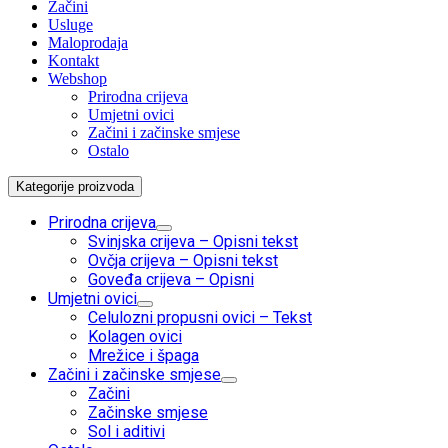
Začini
Usluge
Maloprodaja
Kontakt
Webshop
Prirodna crijeva
Umjetni ovici
Začini i začinske smjese
Ostalo
Kategorije proizvoda
Prirodna crijeva
Svinjska crijeva
–
Opisni tekst
Ovčja crijeva
–
Opisni tekst
Goveđa crijeva
–
Opisni
Umjetni ovici
Celulozni propusni ovici
–
Tekst
Kolagen ovici
Mrežice i špaga
Začini i začinske smjese
Začini
Začinske smjese
Sol i aditivi