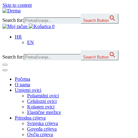
Skip to content
Main
Navigation
Search for:
Search Button
0
HR
EN
Search for:
Search Button
Početna
O nama
Umjetni ovici
Poliamidni ovici
Celulozni ovici
Kolagen ovici
Elastične mrežice
Prirodna crijeva
Svinjska crijeva
Goveđa crijeva
Ovčja crijeva