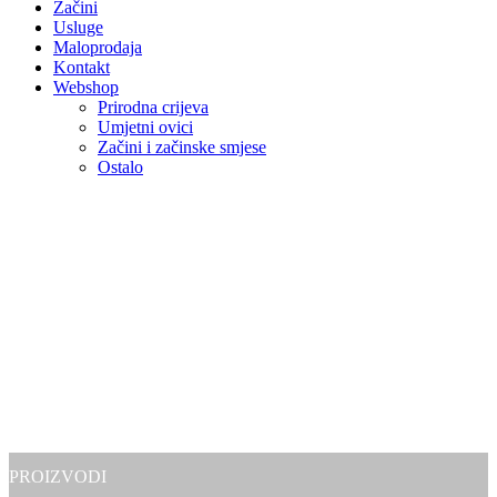
Začini
Usluge
Maloprodaja
Kontakt
Webshop
Prirodna crijeva
Umjetni ovici
Začini i začinske smjese
Ostalo
PROIZVODI