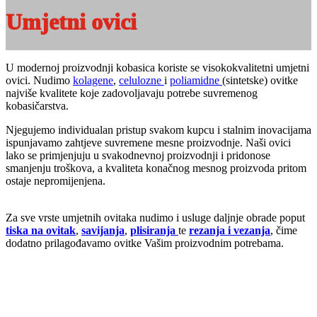
Umjetni ovici
U modernoj proizvodnji kobasica koriste se visokokvalitetni umjetni
ovici. Nudimo
kolagene
,
celulozne
i
poliamidne
(sintetske) ovitke
najviše kvalitete koje zadovoljavaju potrebe suvremenog
kobasičarstva.
Njegujemo individualan pristup svakom kupcu i stalnim inovacijama
ispunjavamo zahtjeve suvremene mesne proizvodnje. Naši ovici
lako se primjenjuju u svakodnevnoj proizvodnji i pridonose
smanjenju troškova, a kvaliteta konačnog mesnog proizvoda pritom
ostaje nepromijenjena.
Za sve vrste umjetnih ovitaka nudimo i usluge daljnje obrade poput
tiska na ovitak
,
savijanja
,
plisiranja
te
rezanja i vezanja
, čime
dodatno prilagođavamo ovitke Vašim proizvodnim potrebama.