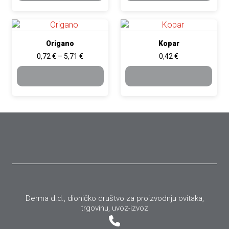
Ovaj proizvod ima više varijanti. Opcije se mogu odabrati na 
Ovaj proizvod ima više varijan
Origano
Kopar
Raspon cijena: od 0,72 € do 5,71 €
0,72
€
–
5,71
€
0,42
€
ODABERI OPCIJE
ODABERI OPCIJE
Derma d.d., dioničko društvo za proizvodnju ovitaka,
trgovinu, uvoz-izvoz