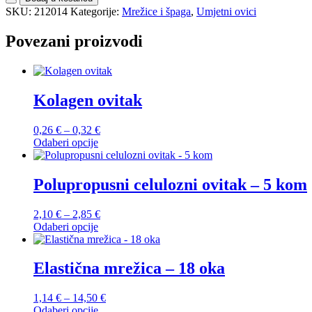
SKU:
212014
Kategorije:
Mrežice i špaga
,
Umjetni ovici
Povezani proizvodi
Kolagen ovitak
Raspon
0,26
€
–
0,32
€
cijena:
Odaberi opcije
Ovaj
od
proizvod
0,26 €
ima
do
Polupropusni celulozni ovitak – 5 kom
više
0,32 €
varijanti.
Raspon
2,10
€
–
2,85
€
Opcije
cijena:
Odaberi opcije
se
Ovaj
od
mogu
proizvod
2,10 €
odabrati
ima
do
Elastična mrežica – 18 oka
na
više
2,85 €
stranici
varijanti.
proizvoda
Raspon
1,14
€
–
14,50
€
Opcije
cijena:
Odaberi opcije