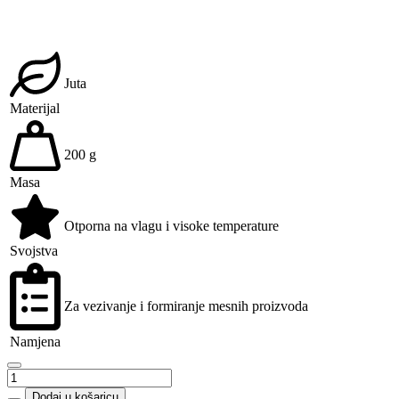
Juta
Materijal
200 g
Masa
Otporna na vlagu i visoke temperature
Svojstva
Za vezivanje i formiranje mesnih proizvoda
Namjena
Špaga
količina
Dodaj u košaricu