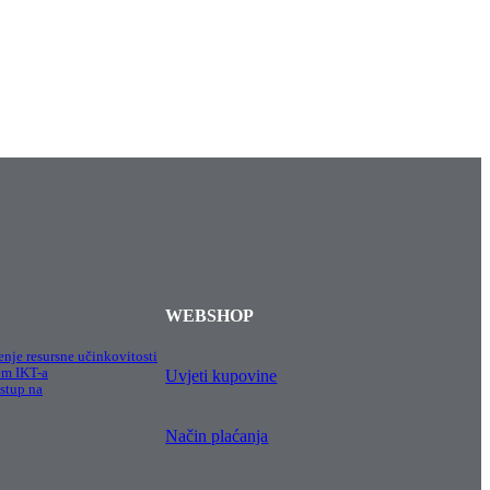
WEBSHOP
enje resursne učinkovitosti
em IKT-a
Uvjeti kupovine
stup na
Način plaćanja