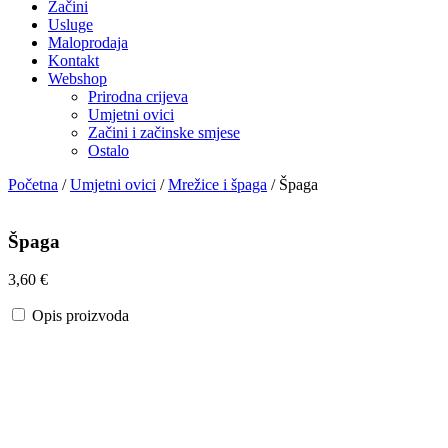
Začini
Usluge
Maloprodaja
Kontakt
Webshop
Prirodna crijeva
Umjetni ovici
Začini i začinske smjese
Ostalo
Početna
/
Umjetni ovici
/
Mrežice i špaga
/ Špaga
Špaga
3,60
€
Opis proizvoda