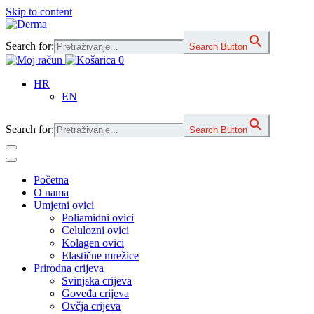
Skip to content
Main
Navigation
Search for:
Search Button
0
HR
EN
Search for:
Search Button
Početna
O nama
Umjetni ovici
Poliamidni ovici
Celulozni ovici
Kolagen ovici
Elastične mrežice
Prirodna crijeva
Svinjska crijeva
Goveđa crijeva
Ovčja crijeva