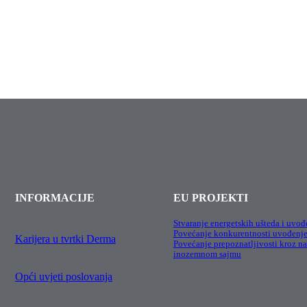
INFORMACIJE
EU PROJEKTI
Stvaranje energetskih ušteda i uvođ
Povećanje konkurentnosti uvođenj
Karijera u tvrtki Derma
Povećanje prepoznatljivosti kroz na
inozemnom sajmu
Opći uvjeti poslovanja