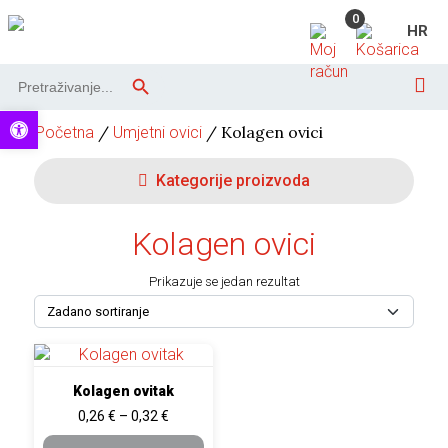
Skip to content
0
HR
Main Navigation
Search Button
Search
for:
Open toolbar
/
/ Kolagen ovici
Početna
Umjetni ovici
Kategorije proizvoda
Kolagen ovici
Prikazuje se jedan rezultat
Ovaj proizvod ima više varijanti. Opcije se mogu odabrati n
Kolagen ovitak
Raspon cijena: od 0,26 € do 0,32 €
0,26
€
–
0,32
€
ODABERI OPCIJE