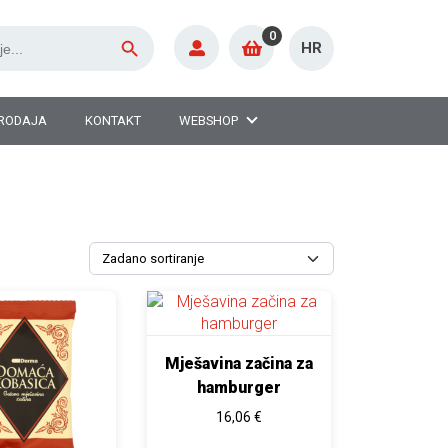
Search Button
0
HR
RODAJA
KONTAKT
WEBSHOP
roizvoda
 se mogu odabrati na stranici proizvoda
zvod ima više varijanti. Opcije se mogu odabrati na stranici proi
Ovaj proizvod ima više varijanti. Opcije se
Mješavina začina za
hamburger
 do 5,40 €
16,06
€