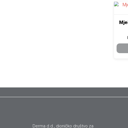
Ovaj pr
Mješ
Derma d.d., dioničko društvo za