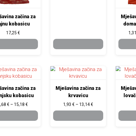
avina začina za
Mješav
ajnu kobasicu
doma
17,25
€
1,3
ODABERI
ODABERI
OPCIJE
OPCIJE
oizvod ima više varijanti. Opcije se mogu odabrati na stranici p
Ovaj proizvod ima više varijanti. Opcije
Ovaj proi
avina začina za
Mješavina začina za
Mješav
njsku kobasicu
krvavicu
lovač
Raspon cijena: od 1,68 € do 15,18 €
Raspon cijena: od 1,93 
1,68
€
–
15,18
€
1,93
€
–
13,14
€
ODABERI
ODABERI
OPCIJE
OPCIJE