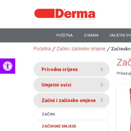
Skip to content
Main Navigation
POČETNA
O NAMA
UMJETNI OVI
/
/ Začinske
Početna
Začini i začinske smjese
Open toolbar
Zač
Prirodna crijeva
Prikazuj
Umjetni ovici
Ovaj pr
Začini i začinske smjese
ZAČINI
ZAČINSKE SMJESE