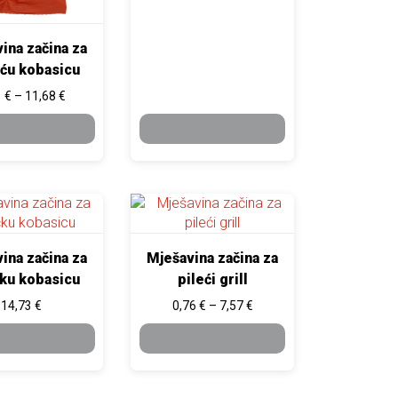
ina začina za
ću kobasicu
Raspon cijena: od 1,31 € do 11,68 €
1
€
–
11,68
€
ODABERI
ODABERI
OPCIJE
OPCIJE
roizvoda
 se mogu odabrati na stranici proizvoda
zvod ima više varijanti. Opcije se mogu odabrati na stranici proi
Ovaj proizvod ima više varijanti. Opcije se
ina začina za
Mješavina začina za
ku kobasicu
pileći grill
€ do 13,14 €
Raspon cijena: od 0,76 € do
14,73
€
0,76
€
–
7,57
€
ODABERI
ODABERI
OPCIJE
OPCIJE