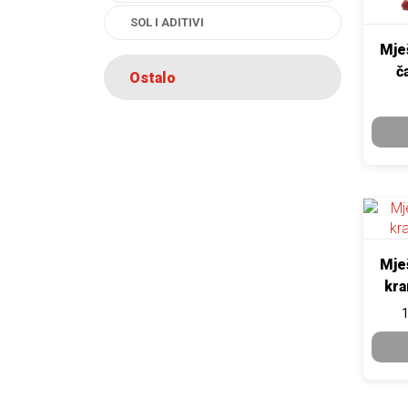
SOL I ADITIVI
Mješ
č
Ostalo
Ovaj pr
Mješ
kra