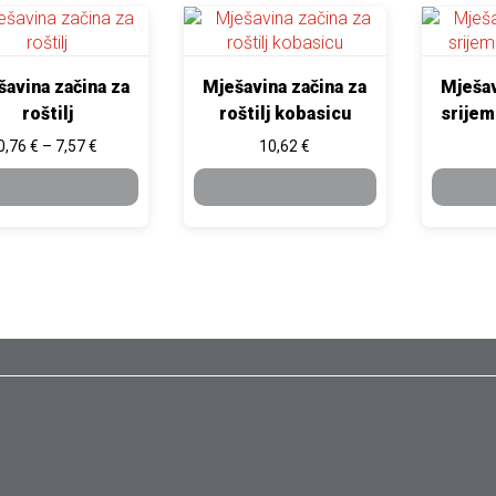
oizvod ima više varijanti. Opcije se mogu odabrati na stranici p
Ovaj proizvod ima više varijanti. Opcije
Ovaj proi
avina začina za
Mješavina začina za
Mješav
roštilj
roštilj kobasicu
srijem
Raspon cijena: od 0,76 € do 7,57 €
0,76
€
–
7,57
€
10,62
€
ODABERI
ODABERI
OPCIJE
OPCIJE