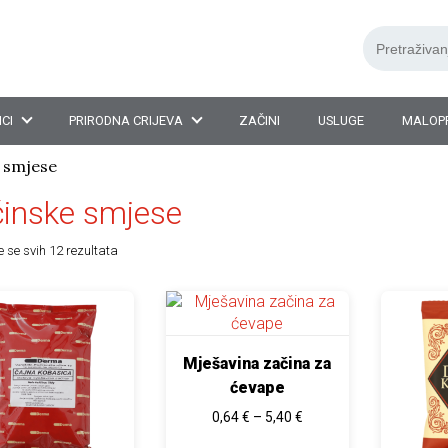
Search
for:
CI
PRIRODNA CRIJEVA
ZAČINI
USLUGE
MALOP
 smjese
inske smjese
e se svih 12 rezultata
oizvod ima više varijanti. Opcije se mogu odabrati na stranici p
Ovaj proizvod ima više varijanti. Opcije
Ovaj proi
Mješavina začina za
ćevape
Raspon cijena: od 0,64 €
0,64
€
–
5,40
€