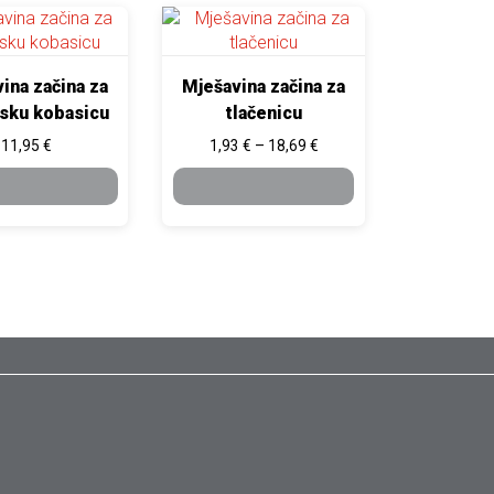
roizvoda
 se mogu odabrati na stranici proizvoda
zvod ima više varijanti. Opcije se mogu odabrati na stranici proi
Ovaj proizvod ima više varijanti. Opcije se
ina začina za
Mješavina začina za
sku kobasicu
tlačenicu
Raspon cijena: od 1,93 € d
11,95
€
1,93
€
–
18,69
€
ODABERI
ODABERI
OPCIJE
OPCIJE