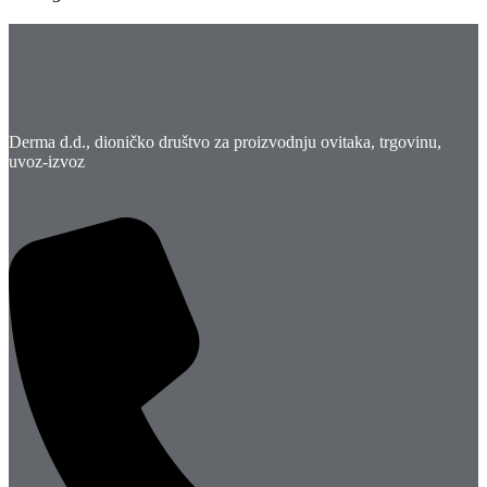
proizvoda
Opcije
se
mogu
odabrati
na
stranici
proizvoda
Derma d.d., dioničko društvo za proizvodnju ovitaka, trgovinu,
uvoz-izvoz