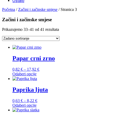
Ostalo
Početna
/
Začini i začinske smjese
/ Stranica 3
Začini i začinske smjese
Prikazujemo 33–41 od 41 rezultata
Papar crni zrno
Raspon
0,82
€
–
17,92
€
cijena:
Odaberi opcije
Ovaj
od
proizvod
0,82 €
ima
do
Paprika ljuta
više
17,92 €
varijanti.
Raspon
0,63
€
–
8,22
€
Opcije
cijena:
Odaberi opcije
se
Ovaj
od
mogu
proizvod
0,63 €
odabrati