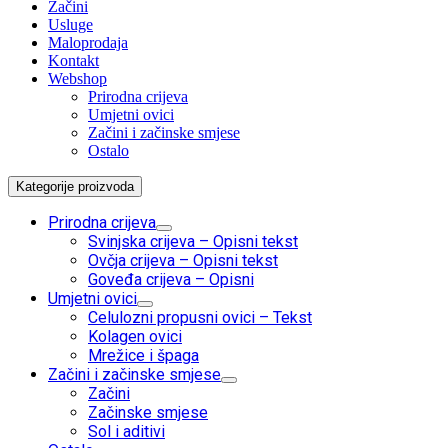
Začini
Usluge
Maloprodaja
Kontakt
Webshop
Prirodna crijeva
Umjetni ovici
Začini i začinske smjese
Ostalo
Kategorije proizvoda
Prirodna crijeva
Svinjska crijeva
–
Opisni tekst
Ovčja crijeva
–
Opisni tekst
Goveđa crijeva
–
Opisni
Umjetni ovici
Celulozni propusni ovici
–
Tekst
Kolagen ovici
Mrežice i špaga
Začini i začinske smjese
Začini
Začinske smjese
Sol i aditivi