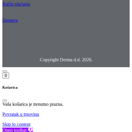
Način plaćanja
Dostava
Copyright Derma d.d. 2026.
0
Košarica
Vaša košarica je trenutno prazna.
Povratak u trgovinu
Skip to content
Open toolbar