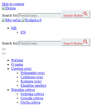
Skip to content
Main
Navigation
Search for:
Search Button
0
HR
EN
Search for:
Search Button
Početna
O nama
Umjetni ovici
Poliamidni ovici
Celulozni ovici
Kolagen ovici
Elastične mrežice
Prirodna crijeva
Svinjska crijeva
Goveđa crijeva
Ovčja crijeva